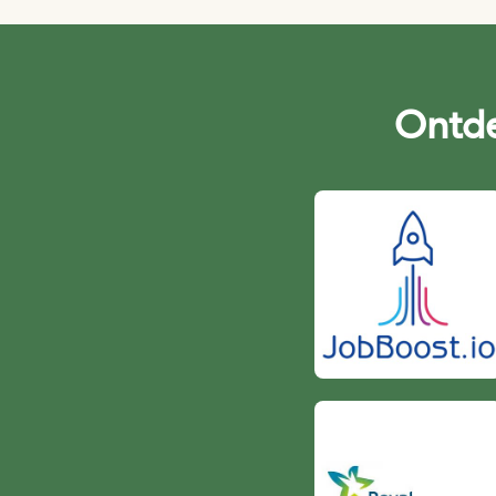
Ontde