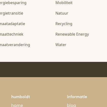
ergiebesparing
Mobiliteit
rgietransitie
Natuur
imaatadaptatie
Recycling
imaattechniek
Renewable Energy
imaatverandering
Water
humboldt
informatie
home
blog