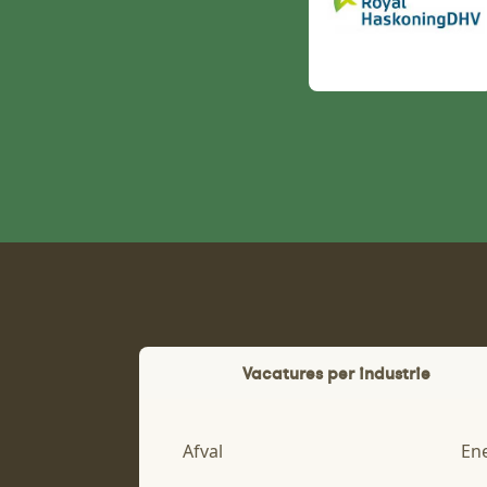
Vacatures per industrie
Afval
En