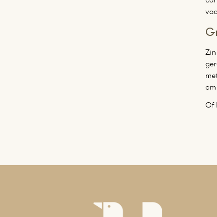
vaa
Gr
Zin
ger
met
om 
Of 