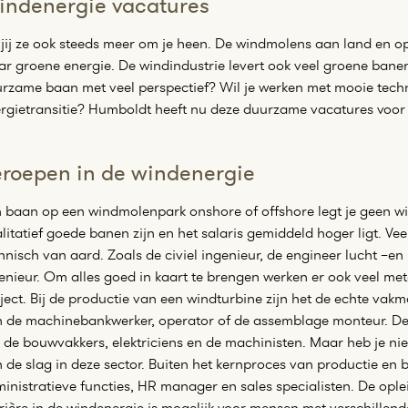
indenergie vacatures
 jij ze ook steeds meer om je heen. De windmolens aan land en op
r groene energie. De windindustrie levert ook veel groene banen
rzame baan met veel perspectief? Wil je werken met mooie tec
rgietransitie? Humboldt heeft nu deze duurzame vacatures voor
roepen in de windenergie
 baan op een windmolenpark onshore of offshore legt je geen win
litatief goede banen zijn en het salaris gemiddeld hoger ligt. Vee
hnisch van aard. Zoals de civiel ingenieur, de engineer lucht –en
enieur. Om alles goed in kaart te brengen werken er ook veel m
ject. Bij de productie van een windturbine zijn het de echte vak
 de machinebankwerker, operator of de assemblage monteur. De m
n de bouwvakkers, elektriciens en de machinisten. Maar heb je nie
 de slag in deze sector. Buiten het kernproces van productie en 
inistratieve functies, HR manager en sales specialisten. De ople
rière in de windenergie is mogelijk voor mensen met verschillend