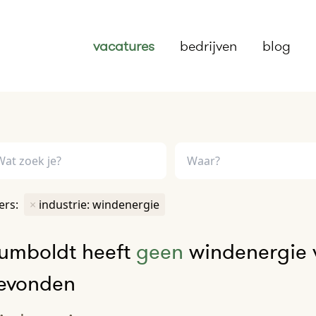
vacatures
bedrijven
blog
ters:
×
industrie: windenergie
umboldt heeft
geen
windenergie v
evonden