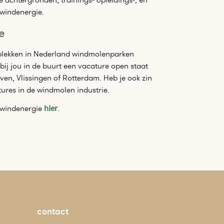
 windenergie.
e
plekken in Nederland windmolenparken
bij jou in de buurt een vacature open staat
en, Vlissingen of Rotterdam. Heb je ook zin
tures in de windmolen industrie.
e windenergie
hier
.
contact