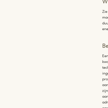
W
Zie
maa
duu
ene
Be
Een
kwa
tec
ing
pro
aan
zij
aan
adm
car