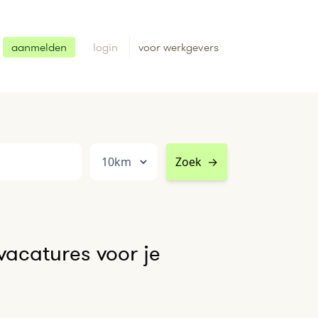
aanmelden
login
voor werkgevers
Zoek
→
acatures voor je