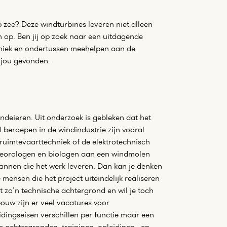
 zee? Deze windturbines leveren niet alleen
 op. Ben jij op zoek naar een uitdagende
hniek en ondertussen meehelpen aan de
 jou gevonden.
deieren. Uit onderzoek is gebleken dat het
l beroepen in de windindustrie zijn vooral
 ruimtevaarttechniek of de elektrotechnisch
eteorologen en biologen aan een windmolen
mannen die het werk leveren. Dan kan je denken
ensen die het project uiteindelijk realiseren
t zo’n technische achtergrond en wil je toch
bouw zijn er veel vacatures voor
idingseisen verschillen per functie maar een
e achtergronden, trainings- opleidings-, en