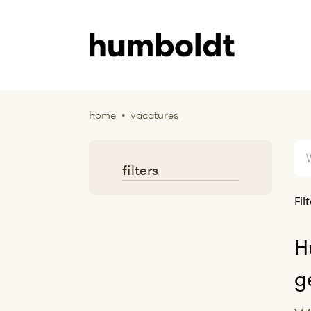
home
•
vacatures
filters
Fil
H
g