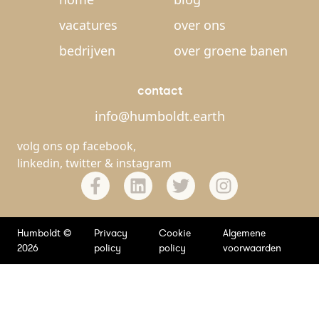
vacatures
over ons
bedrijven
over groene banen
contact
info@humboldt.earth
volg ons op
facebook
,
linkedin
,
twitter
&
instagram
Humboldt ©
Privacy
Cookie
Algemene
2026
policy
policy
voorwaarden