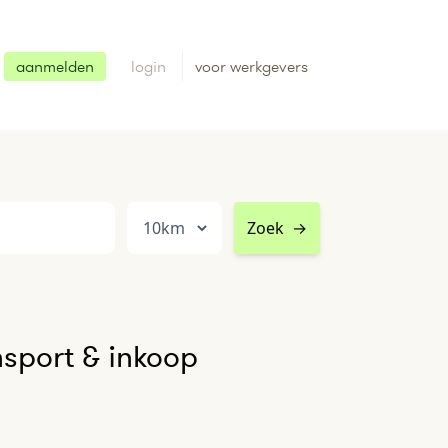
aanmelden
login
voor werkgevers
Zoek
→
nsport & inkoop