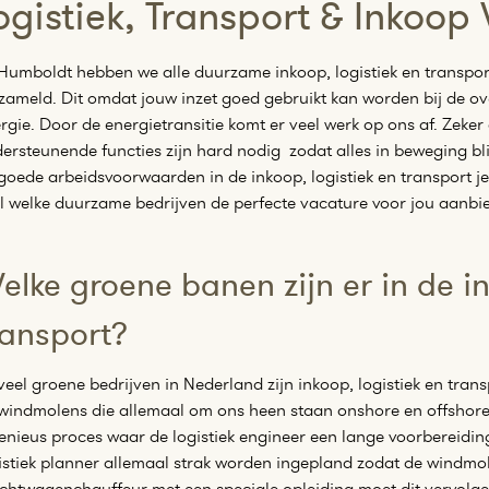
ogistiek, Transport & Inkoop
 Humboldt hebben we alle duurzame inkoop, logistiek en transpo
zameld. Dit omdat jouw inzet goed gebruikt kan worden bij de o
rgie. Door de energietransitie komt er veel werk op ons af. Zeker 
ersteunende functies zijn hard nodig zodat alles in beweging blij
goede arbeidsvoorwaarden in de inkoop, logistiek en transport je 
l welke duurzame bedrijven de perfecte vacature voor jou aanbi
elke groene banen zijn er in de in
ransport?
 veel groene bedrijven in Nederland zijn inkoop, logistiek en tran
windmolens die allemaal om ons heen staan onshore en offshore 
enieus proces waar de logistiek engineer een lange voorbereidin
istiek planner allemaal strak worden ingepland zodat de windmo
chtwagenchauffeur met een speciale opleiding moet dit vervolgen