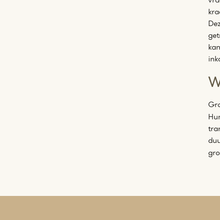
kra
Dez
get
kan
ink
W
Gro
Hu
tra
duu
gro