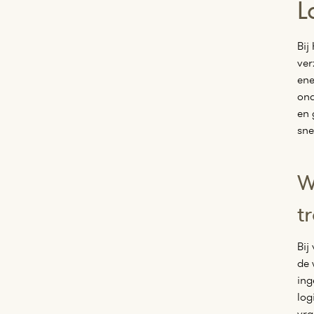
L
Bij
ver
ene
ond
en 
sne
W
t
Bij
de 
ing
log
vra