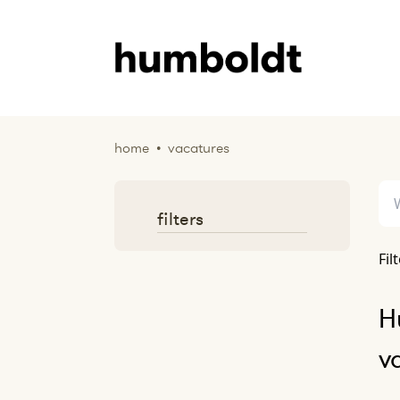
home
•
vacatures
filters
Fil
H
v