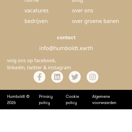
vacatures
over ons
bedrijven
over groene banen
contact
info@humboldt.earth
volg ons op
facebook
,
linkedin
,
twitter
&
instagram
Humboldt ©
Privacy
Cookie
Algemene
2026
policy
policy
voorwaarden