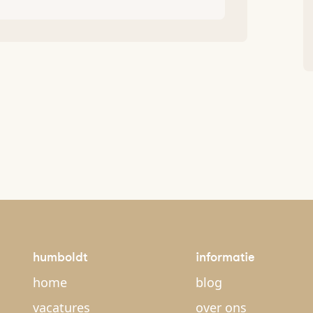
humboldt
informatie
home
blog
vacatures
over ons