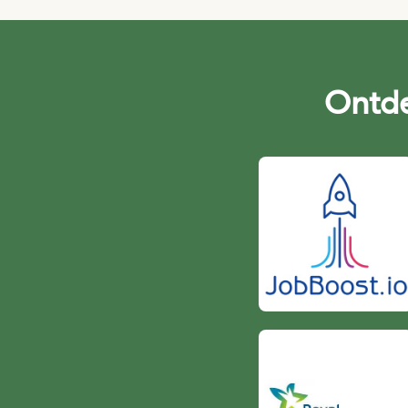
Ontde