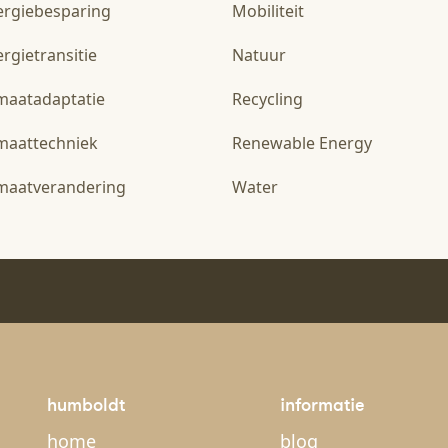
ergiebesparing
Mobiliteit
rgietransitie
Natuur
imaatadaptatie
Recycling
imaattechniek
Renewable Energy
imaatverandering
Water
humboldt
informatie
home
blog