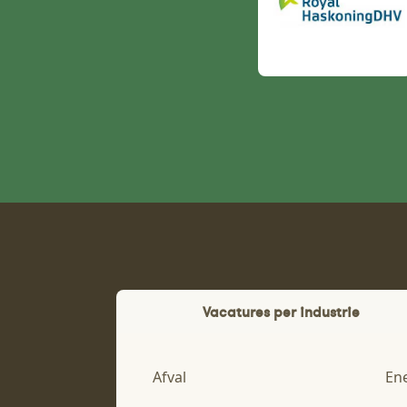
Vacatures per industrie
Afval
En