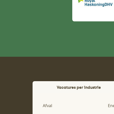
Vacatures per industrie
Afval
En