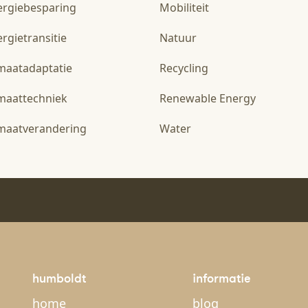
ergiebesparing
Mobiliteit
rgietransitie
Natuur
imaatadaptatie
Recycling
imaattechniek
Renewable Energy
imaatverandering
Water
humboldt
informatie
home
blog