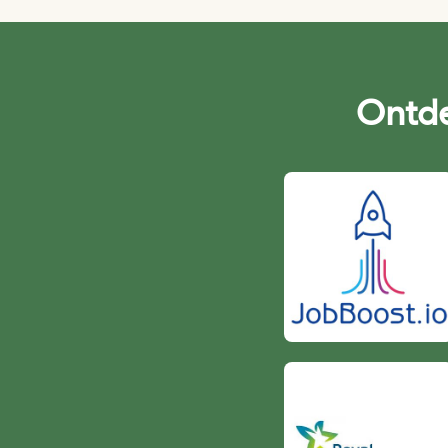
Ontde