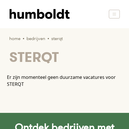
home
•
bedrijven
•
sterqt
STERQT
Er zijn momenteel geen duurzame vacatures voor
STERQT
Ontdek bedrijven met