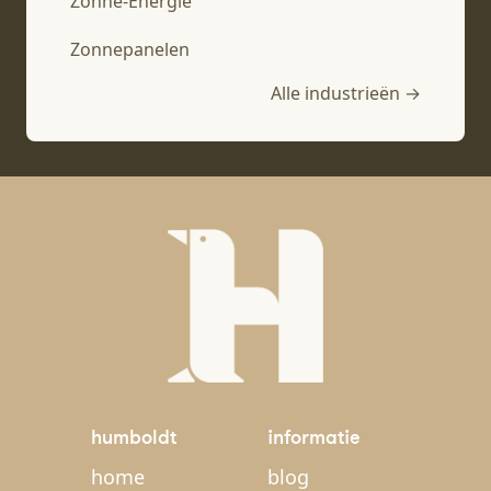
Zonne-Energie
Zonnepanelen
Alle industrieën →
humboldt
informatie
home
blog