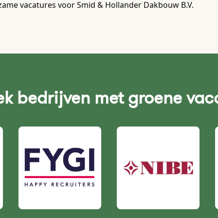
zame vacatures voor Smid & Hollander Dakbouw B.V.
k bedrijven met groene vac