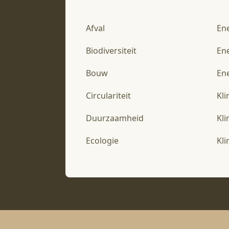
Afval
En
Biodiversiteit
En
Bouw
Ene
Circulariteit
Kl
Duurzaamheid
Kl
Ecologie
Kl