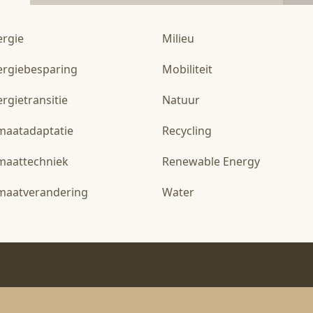
ergie
Milieu
ergiebesparing
Mobiliteit
rgietransitie
Natuur
imaatadaptatie
Recycling
imaattechniek
Renewable Energy
imaatverandering
Water