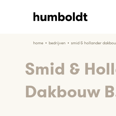
home
•
bedrijven
•
smid & hollander dakbou
Smid & Hol
Dakbouw B.