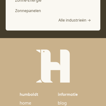
Zonne-Energie
Zonnepanelen
Alle industrieën →
humboldt
informatie
home
blog