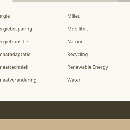
ergie
Milieu
ergiebesparing
Mobiliteit
rgietransitie
Natuur
imaatadaptatie
Recycling
imaattechniek
Renewable Energy
imaatverandering
Water