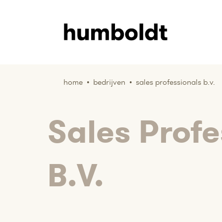
home
•
bedrijven
•
sales professionals b.v.
Sales Profe
B.V.