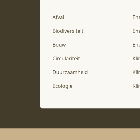
Afval
En
Biodiversiteit
En
Bouw
Ene
Circulariteit
Kl
Duurzaamheid
Kl
Ecologie
Kl