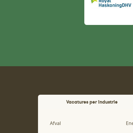
Vacatures per industrie
Afval
En