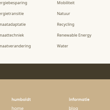
ergiebesparing
Mobiliteit
rgietransitie
Natuur
imaatadaptatie
Recycling
imaattechniek
Renewable Energy
imaatverandering
Water
humboldt
informatie
home
blog