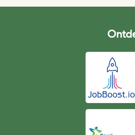
Ontde