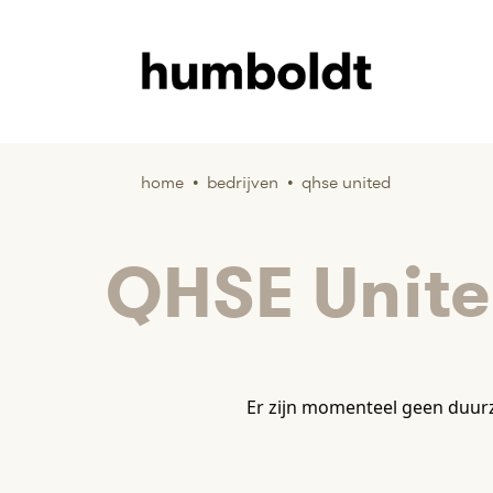
home
•
bedrijven
•
qhse united
QHSE Unit
Er zijn momenteel geen duur