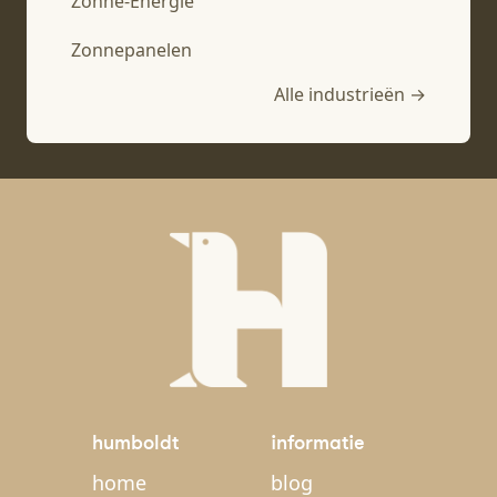
Zonne-Energie
Zonnepanelen
Alle industrieën →
humboldt
informatie
home
blog