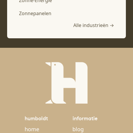
Zonne-Energie
Zonnepanelen
Alle industrieën →
humboldt
informatie
home
blog