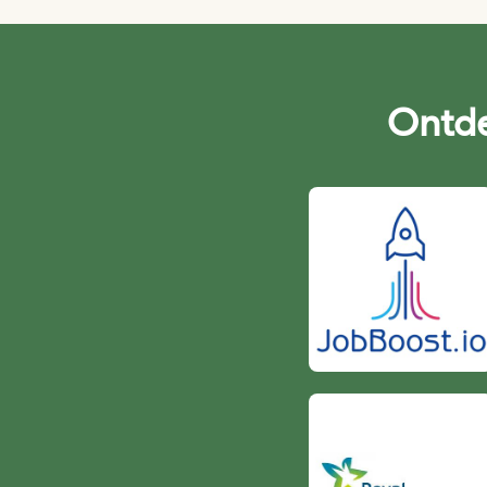
Ontde