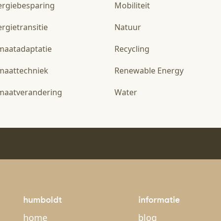
ergiebesparing
Mobiliteit
rgietransitie
Natuur
imaatadaptatie
Recycling
imaattechniek
Renewable Energy
imaatverandering
Water
humboldt
informatie
home
blog