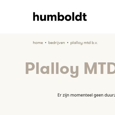
home
•
bedrijven
•
plalloy mtd b.v.
Plalloy MTD
Er zijn momenteel geen duurz