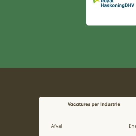
Vacatures per industrie
Afval
En