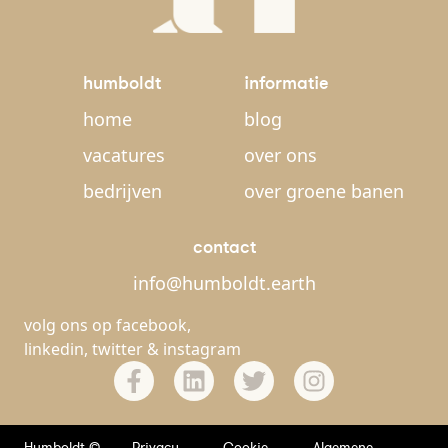
humboldt
informatie
home
blog
vacatures
over ons
bedrijven
over groene banen
contact
info@humboldt.earth
volg ons op
facebook
,
linkedin
,
twitter
&
instagram
Humboldt ©
Privacy
Cookie
Algemene