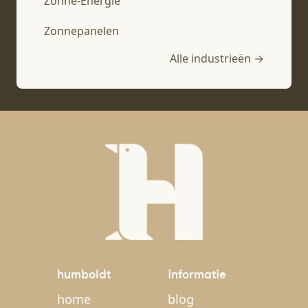
Zonne-Energie
Zonnepanelen
Alle industrieën →
humboldt
informatie
home
blog