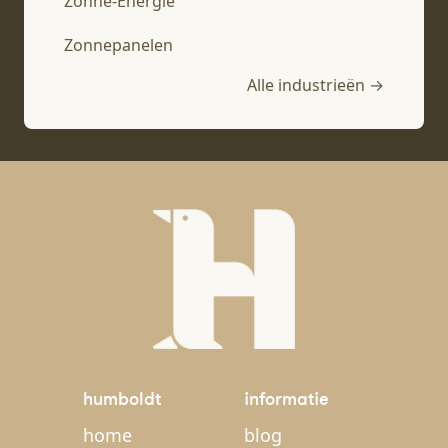
Zonne-Energie
Zonnepanelen
Alle industrieën →
humboldt
informatie
home
blog