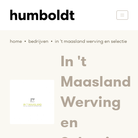
home
•
bedrijven
•
in 't maasland werving en selectie
In 't
Maasland
Werving
en