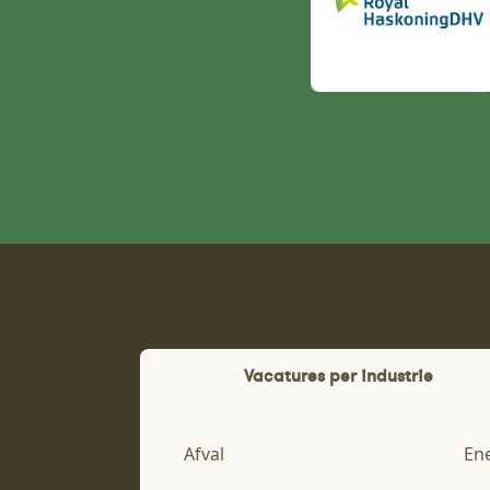
Vacatures per industrie
Afval
En