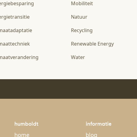
ergiebesparing
Mobiliteit
rgietransitie
Natuur
imaatadaptatie
Recycling
imaattechniek
Renewable Energy
imaatverandering
Water
humboldt
informatie
home
blog