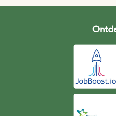
Ontde