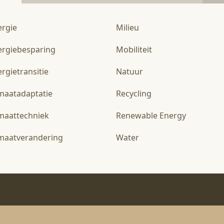
ergie
Milieu
ergiebesparing
Mobiliteit
rgietransitie
Natuur
imaatadaptatie
Recycling
imaattechniek
Renewable Energy
imaatverandering
Water