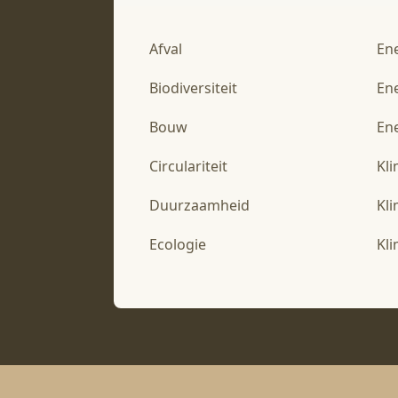
Afval
En
Biodiversiteit
En
Bouw
Ene
Circulariteit
Kl
Duurzaamheid
Kl
Ecologie
Kl