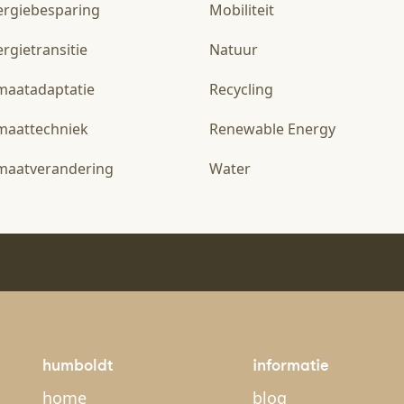
ergiebesparing
Mobiliteit
rgietransitie
Natuur
imaatadaptatie
Recycling
imaattechniek
Renewable Energy
imaatverandering
Water
humboldt
informatie
home
blog