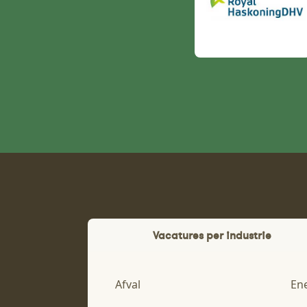
Vacatures per industrie
Afval
En