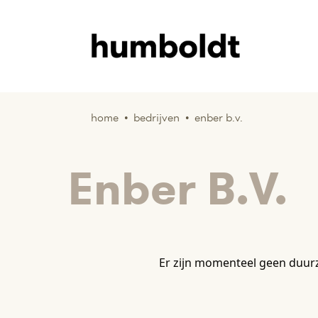
home
•
bedrijven
•
enber b.v.
Enber B.V.
Er zijn momenteel geen duur