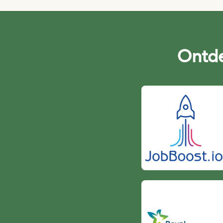
Ontde