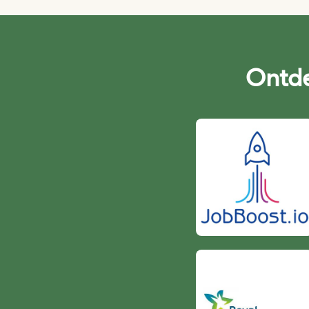
Ontde