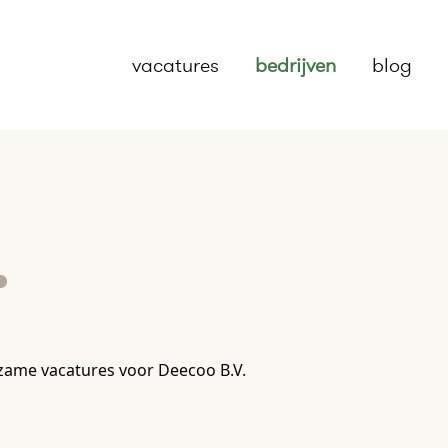
vacatures
bedrijven
blog
.
zame vacatures voor Deecoo B.V.