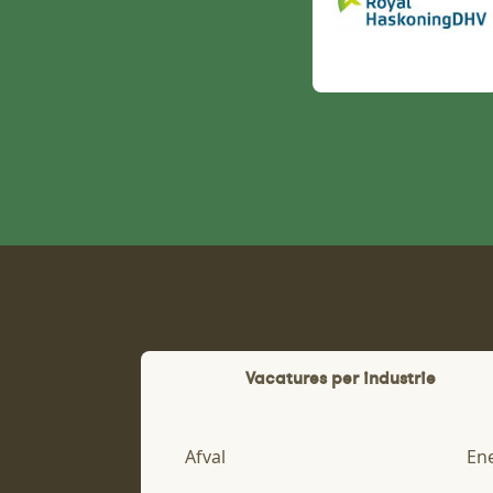
Vacatures per industrie
Afval
En