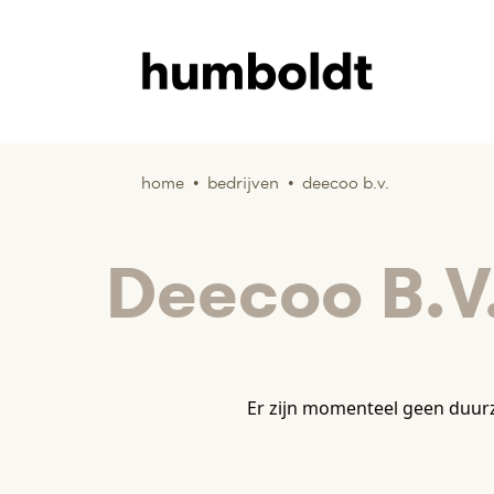
home
•
bedrijven
•
deecoo b.v.
Deecoo B.V
Er zijn momenteel geen duur