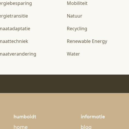
ergiebesparing
Mobiliteit
rgietransitie
Natuur
imaatadaptatie
Recycling
imaattechniek
Renewable Energy
imaatverandering
Water
humboldt
informatie
home
blog