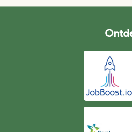
Ontde