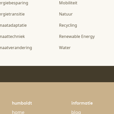
ergiebesparing
Mobiliteit
rgietransitie
Natuur
imaatadaptatie
Recycling
imaattechniek
Renewable Energy
imaatverandering
Water
humboldt
informatie
home
blog