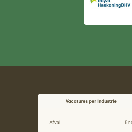
Vacatures per industrie
Afval
En