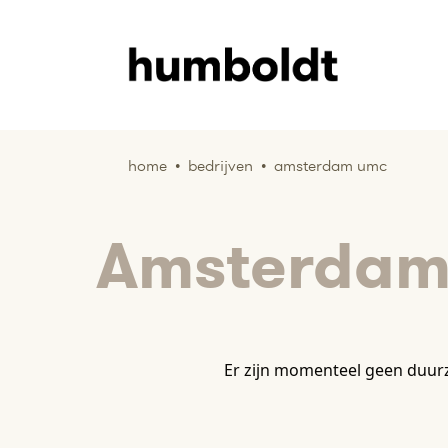
home
•
bedrijven
•
amsterdam umc
Amsterda
Er zijn momenteel geen duu