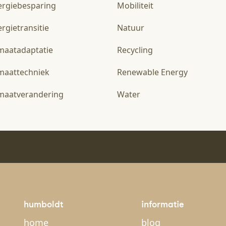
ergiebesparing
Mobiliteit
rgietransitie
Natuur
imaatadaptatie
Recycling
imaattechniek
Renewable Energy
imaatverandering
Water
humboldt
informatie
home
blog