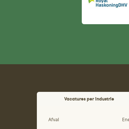
Vacatures per industrie
Afval
En