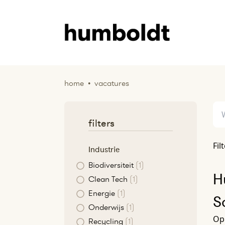
home
•
vacatures
filters
Fil
Industrie
Biodiversiteit
(1)
H
Clean Tech
(1)
Energie
(1)
S
Onderwijs
(1)
Op 
Recycling
(1)