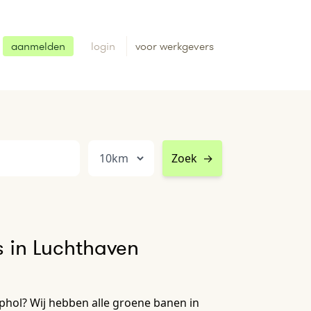
aanmelden
login
voor werkgevers
Zoek
→
 in Luchthaven
hol? Wij hebben alle groene banen in