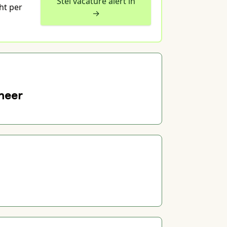
Stel vacature alert in
ht per
→
neer