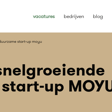
vacatures
bedrijven
blog
 duurzame start-up moyu
 snelgroeiende
start-up MOY