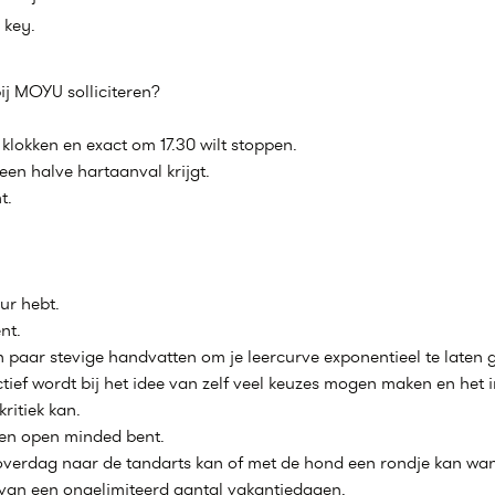
 key.
ij MOYU solliciteren?
t klokken en exact om 17.30 wilt stoppen.
een halve hartaanval krijgt.
t.
ur hebt.
nt.
n paar stevige handvatten om je leercurve exponentieel te laten 
ctief wordt bij het idee van zelf veel keuzes mogen maken en het in
ritiek kan.
 en open minded bent.
t overdag naar de tandarts kan of met de hond een rondje kan wan
 van een ongelimiteerd aantal vakantiedagen.