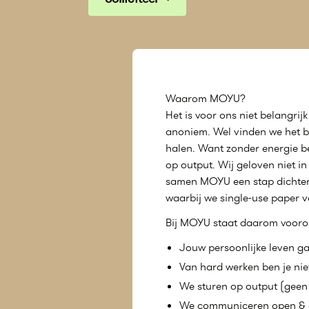
Waarom MOYU?
Het is voor ons niet belangrijk 
anoniem. Wel vinden we het bel
halen. Want zonder energie be
op output. Wij geloven niet i
samen MOYU een stap dichter b
waarbij we single-use paper v
Bij MOYU staat daarom vooro
Jouw persoonlijke leven ga
Van hard werken ben je nie
We sturen op output (geen i
We communiceren open & ee