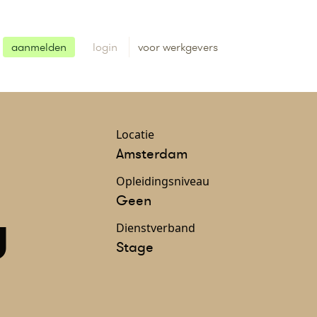
aanmelden
login
voor werkgevers
Locatie
Amsterdam
Opleidingsniveau
Geen
U
Dienstverband
Stage