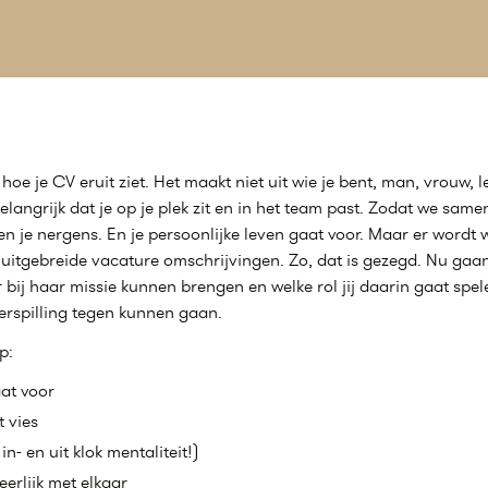
hoe je CV eruit ziet. Het maakt niet uit wie je bent, man, vrouw, leef
angrijk dat je op je plek zit en in het team past. Zodat we same
n je nergens. En je persoonlijke leven gaat voor. Maar er wordt 
n uitgebreide vacature omschrijvingen. Zo, dat is gezegd. Nu g
ij haar missie kunnen brengen en welke rol jij daarin gaat spe
erspilling tegen kunnen gaan.
p:
at voor
t vies
n- en uit klok mentaliteit!)
rlijk met elkaar