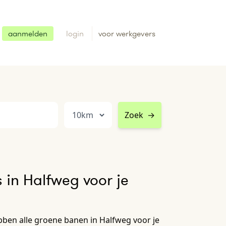
aanmelden
login
voor werkgevers
Zoek
→
 in Halfweg voor je
ben alle groene banen in Halfweg voor je