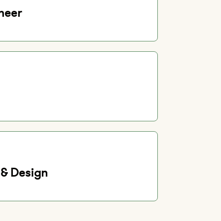
neer
& Design