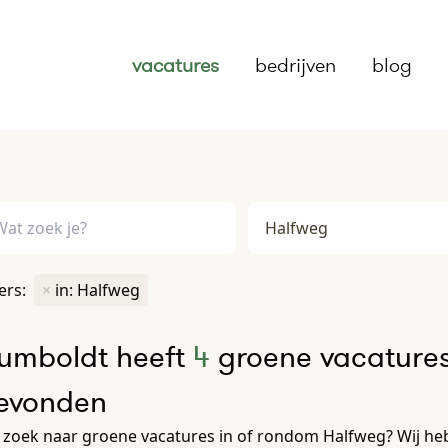
vacatures
bedrijven
blog
ters:
×
in: Halfweg
umboldt heeft
4
groene vacatures
evonden
zoek naar groene vacatures in of rondom Halfweg? Wij heb