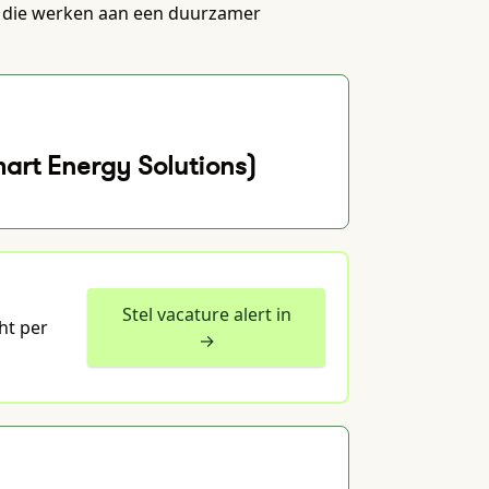
eg die werken aan een duurzamer
art Energy Solutions)
Stel vacature alert in
ht per
→