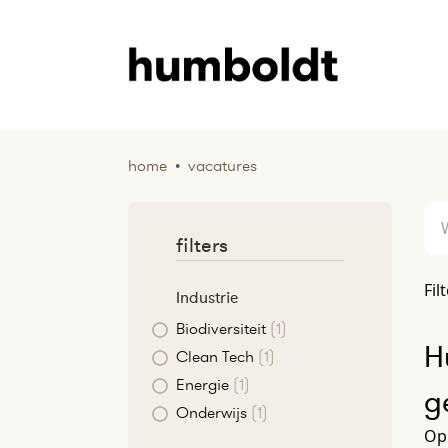
home
•
vacatures
filters
Fil
Industrie
Biodiversiteit
(1)
H
Clean Tech
(1)
Energie
(1)
g
Onderwijs
(1)
Op 