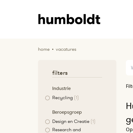
home
•
vacatures
filters
Fil
Industrie
Recycling
(1)
H
Beroepsgroep
g
Design en Creatie
(1)
Op
Research and