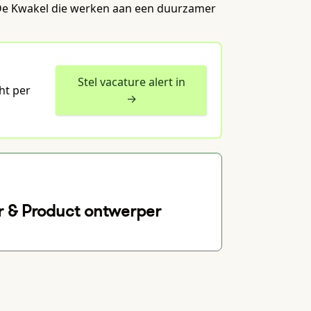
in De Kwakel die werken aan een duurzamer
Stel vacature alert in
ht per
→
r & Product ontwerper