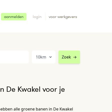
aanmelden
login
voor werkgevers
Zoek
→
n De Kwakel voor je
hebben alle groene banen in De Kwakel