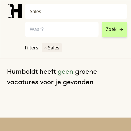
Zoek
→
home
•
vacatures
Filters:
×
Sales
Toon filters ↓
Humboldt heeft
geen
groene
vacatures voor je gevonden