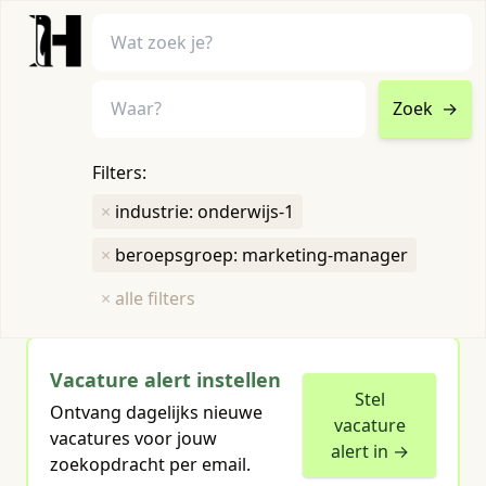
Zoek
→
home
•
vacatures
Filters:
Toon filters ↓
×
industrie: onderwijs-1
×
beroepsgroep: marketing-manager
Humboldt heeft
1
groene vacature
voor je gevonden
×
alle filters
Vacature alert instellen
Stel
Ontvang dagelijks nieuwe
vacature
vacatures voor jouw
alert in →
zoekopdracht per email.