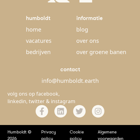
humboldt
informatie
home
blog
vacatures
over ons
bedrijven
over groene banen
contact
info@humboldt.earth
volg ons op
facebook
,
linkedin
,
twitter
&
instagram
Humboldt ©
Privacy
Cookie
Algemene
2026
policy
policy
voorwaarden