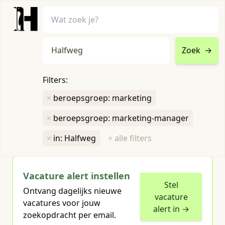
Zoek
→
home
•
vacatures
Filters:
Toon filters ↓
×
beroepsgroep: marketing
×
beroepsgroep: marketing-manager
Humboldt heeft
1
groene vacature
voor je gevonden
×
in: Halfweg
×
alle filters
Vacature alert instellen
Stel
Ontvang dagelijks nieuwe
vacature
vacatures voor jouw
alert in →
zoekopdracht per email.