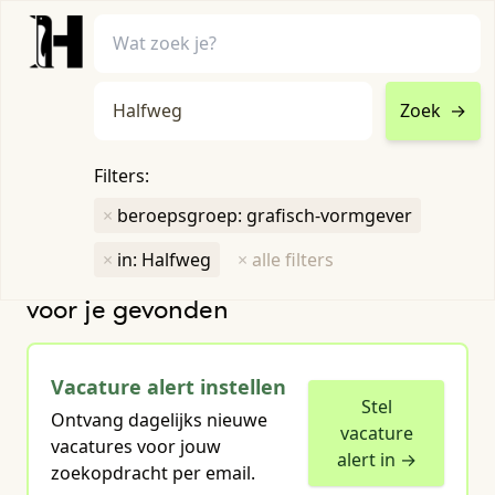
Zoek
→
home
•
vacatures
Filters:
Toon filters ↓
×
beroepsgroep: grafisch-vormgever
×
in: Halfweg
×
alle filters
Humboldt heeft
1
groene vacature
voor je gevonden
Vacature alert instellen
Stel
Ontvang dagelijks nieuwe
vacature
vacatures voor jouw
alert in →
zoekopdracht per email.