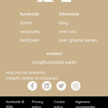
humboldt
informatie
home
blog
vacatures
over ons
bedrijven
over groene banen
contact
info@humboldt.earth
volg ons op
facebook
,
linkedin
,
twitter
&
instagram
Humboldt ©
Privacy
Cookie
Algemene
2026
policy
policy
voorwaarden