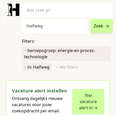
Zoek
→
home
•
vacatures
Filters:
Toon filters ↓
×
beroepsgroep: energie-en-proces-
technologie
Humboldt heeft
1
groene vacature
×
in: Halfweg
×
alle filters
voor je gevonden
Vacature alert instellen
Stel
Ontvang dagelijks nieuwe
vacature
vacatures voor jouw
alert in →
zoekopdracht per email.