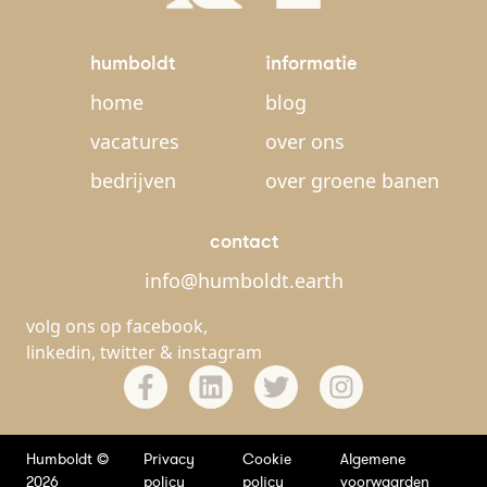
humboldt
informatie
home
blog
vacatures
over ons
bedrijven
over groene banen
contact
info@humboldt.earth
volg ons op
facebook
,
linkedin
,
twitter
&
instagram
Humboldt ©
Privacy
Cookie
Algemene
2026
policy
policy
voorwaarden