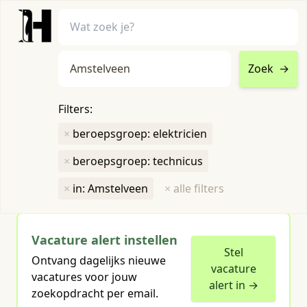
Zoek
→
home
•
vacatures
Filters:
Toon filters ↓
×
beroepsgroep: elektricien
×
beroepsgroep: technicus
Humboldt heeft
1
groene vacature
voor je gevonden
×
in: Amstelveen
×
alle filters
Vacature alert instellen
Stel
Ontvang dagelijks nieuwe
vacature
vacatures voor jouw
alert in →
zoekopdracht per email.