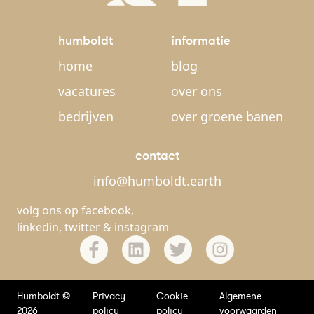
humboldt
informatie
home
blog
vacatures
over ons
bedrijven
over groene banen
contact
info@humboldt.earth
volg ons op
facebook
,
linkedin
,
twitter
&
instagram
Humboldt ©
Privacy
Cookie
Algemene
2026
policy
policy
voorwaarden