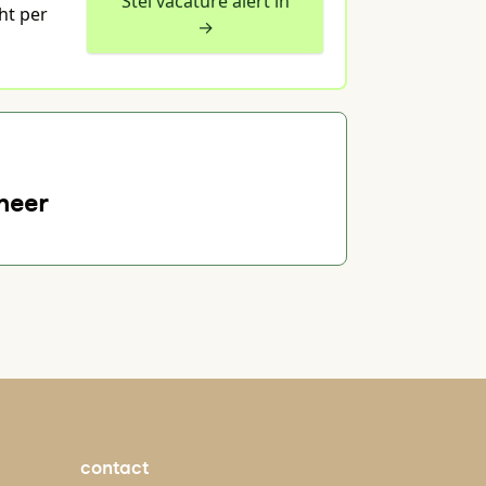
Stel vacature alert in
ht per
→
neer
contact