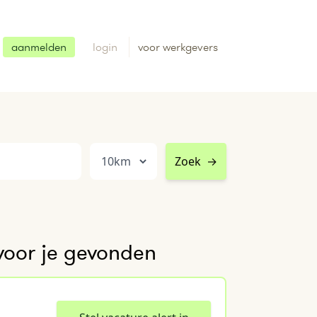
aanmelden
login
voor werkgevers
Zoek
→
voor je gevonden