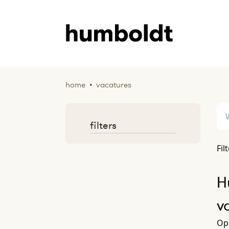
home
•
vacatures
filters
Fil
H
v
Op 