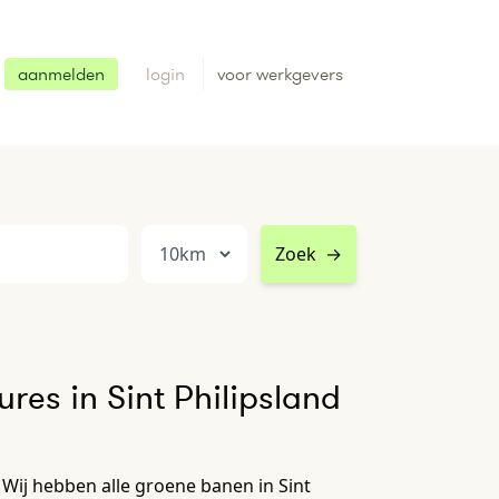
aanmelden
login
voor werkgevers
Zoek
→
res in Sint Philipsland
 Wij hebben alle groene banen in Sint