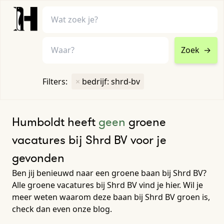
Zoek
→
home
•
vacatures
Filters:
×
bedrijf: shrd-bv
Toon filters ↓
Humboldt heeft
geen
groene
vacatures bij Shrd BV voor je
gevonden
Ben jij benieuwd naar een groene baan bij Shrd BV?
Alle groene vacatures bij Shrd BV vind je hier. Wil je
meer weten waarom deze baan bij Shrd BV groen is,
check dan even onze blog.