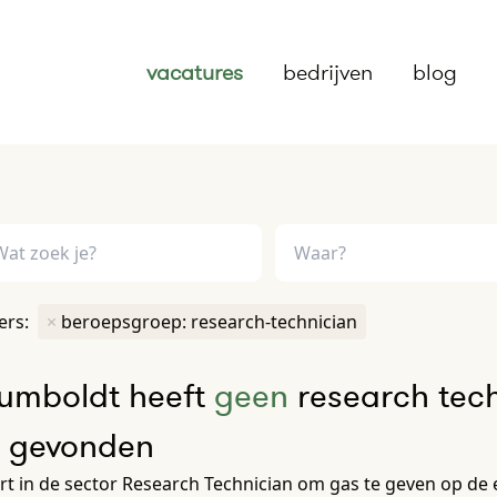
vacatures
bedrijven
blog
ters:
×
beroepsgroep: research-technician
umboldt heeft
geen
research tech
e gevonden
rt in de sector Research Technician om gas te geven op de en