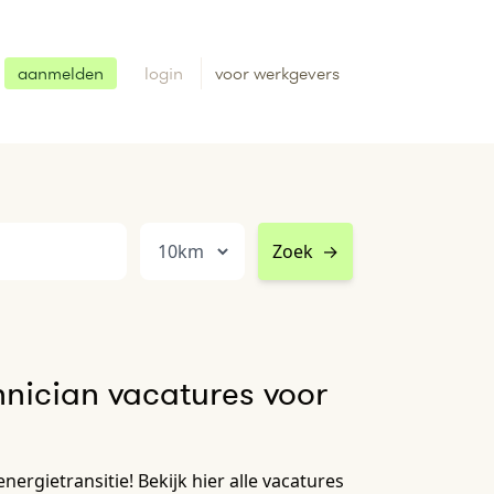
aanmelden
login
voor werkgevers
Zoek
→
nician vacatures voor
ergietransitie! Bekijk hier alle vacatures