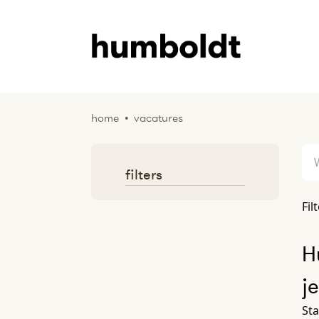
home
•
vacatures
filters
Fil
H
j
Sta