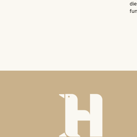
die
fun