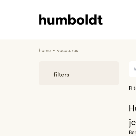
home
•
vacatures
filters
Fil
H
j
Ben