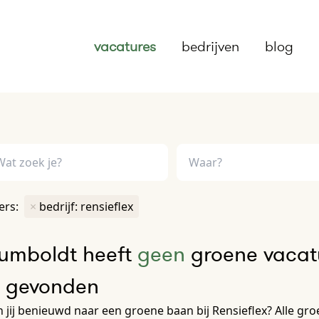
vacatures
bedrijven
blog
ters:
×
bedrijf: rensieflex
umboldt heeft
geen
groene vacatu
e gevonden
 jij benieuwd naar een groene baan bij Rensieflex? Alle groen