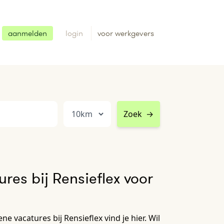
aanmelden
login
voor werkgevers
Zoek
→
res bij Rensieflex voor
e vacatures bij Rensieflex vind je hier. Wil