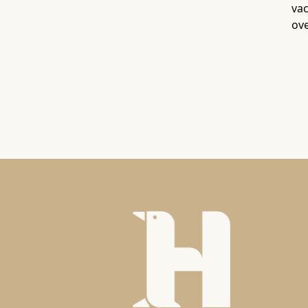
va
ove