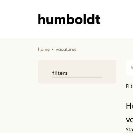
home
•
vacatures
filters
Fil
H
v
Sta