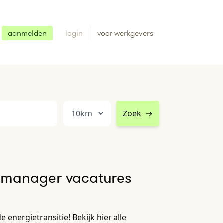
aanmelden
login
voor werkgevers
Zoek
→
manager vacatures
energietransitie! Bekijk hier alle