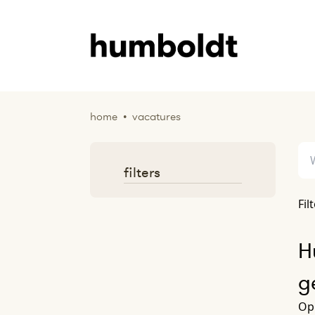
home
•
vacatures
filters
Fil
H
g
Op 