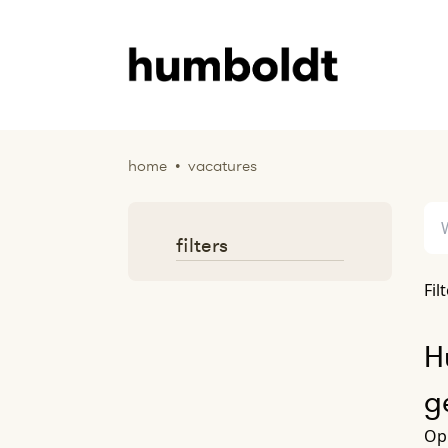
home
•
vacatures
filters
Fil
H
g
Op 