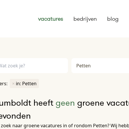
vacatures
bedrijven
blog
ters:
×
in: Petten
umboldt heeft
geen
groene vacatu
evonden
zoek naar groene vacatures in of rondom Petten? Wij hebbe