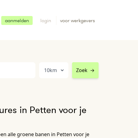
aanmelden
login
voor werkgevers
Zoek
→
res in Petten voor je
n alle groene banen in Petten voor je