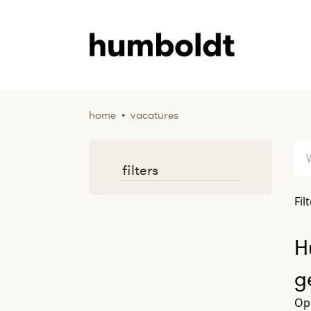
home
•
vacatures
filters
Fil
H
g
Op 