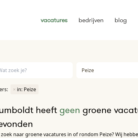
vacatures
bedrijven
blog
ters:
×
in: Peize
umboldt heeft
geen
groene vacatu
evonden
zoek naar groene vacatures in of rondom Peize? Wij hebben