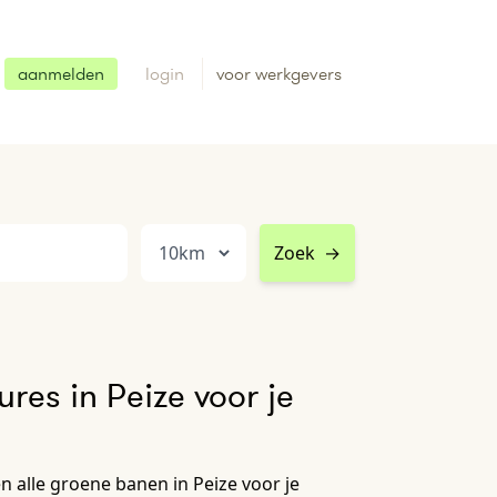
aanmelden
login
voor werkgevers
Zoek
→
res in Peize voor je
 alle groene banen in Peize voor je