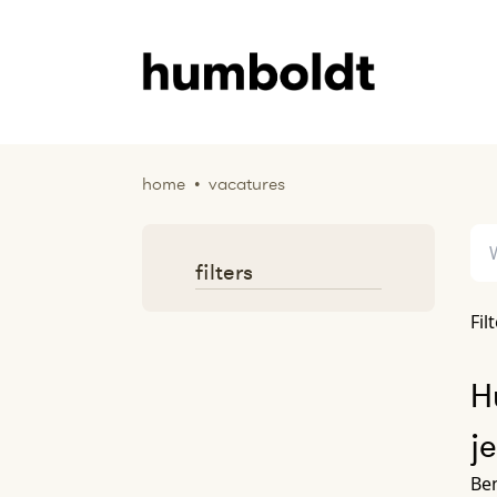
home
•
vacatures
filters
Fil
H
j
Ben