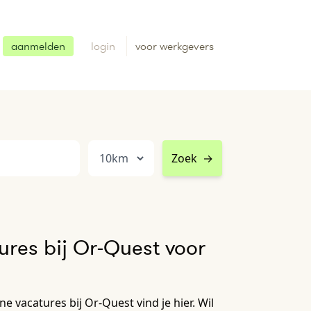
aanmelden
login
voor werkgevers
Zoek
→
res bij Or-Quest voor
e vacatures bij Or-Quest vind je hier. Wil