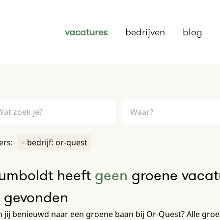
vacatures
bedrijven
blog
ters:
×
bedrijf: or-quest
umboldt heeft
geen
groene vacatu
e gevonden
 jij benieuwd naar een groene baan bij Or-Quest? Alle groen