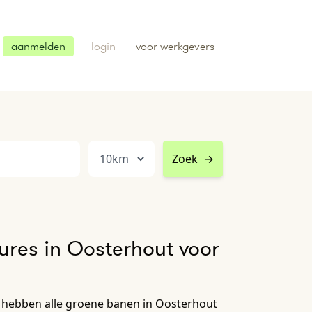
aanmelden
login
voor werkgevers
Zoek
→
res in Oosterhout voor
 hebben alle groene banen in Oosterhout