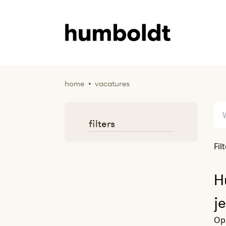
home
•
vacatures
filters
Fil
H
j
Op