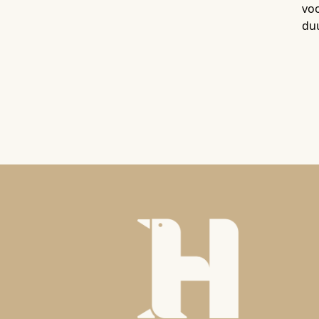
voo
du