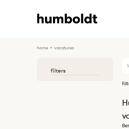
home
•
vacatures
filters
Fil
H
v
Ben