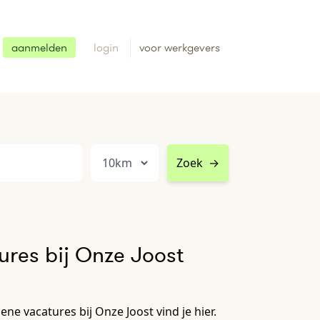
aanmelden
login
voor werkgevers
Zoek
→
res bij Onze Joost
ne vacatures bij Onze Joost vind je hier.