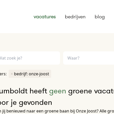
vacatures
bedrijven
blog
ters:
×
bedrijf: onze-joost
umboldt heeft
geen
groene vacatu
oor je gevonden
 jij benieuwd naar een groene baan bij Onze Joost? Alle groe