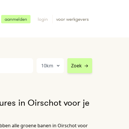
aanmelden
login
voor werkgevers
Zoek
→
res in Oirschot voor je
bben alle groene banen in Oirschot voor