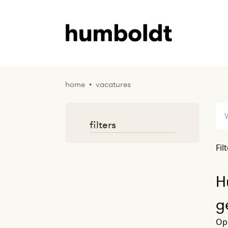
home
•
vacatures
filters
Fil
H
g
Op 